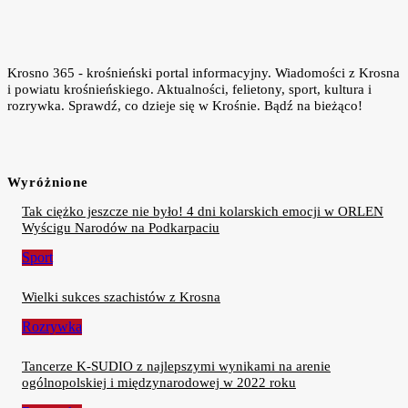
Krosno 365 - krośnieński portal informacyjny. Wiadomości z Krosna
i powiatu krośnieńskiego. Aktualności, felietony, sport, kultura i
rozrywka. Sprawdź, co dzieje się w Krośnie. Bądź na bieżąco!
Wyróżnione
Tak ciężko jeszcze nie było! 4 dni kolarskich emocji w ORLEN
Wyścigu Narodów na Podkarpaciu
Sport
Wielki sukces szachistów z Krosna
Rozrywka
Tancerze K-SUDIO z najlepszymi wynikami na arenie
ogólnopolskiej i międzynarodowej w 2022 roku