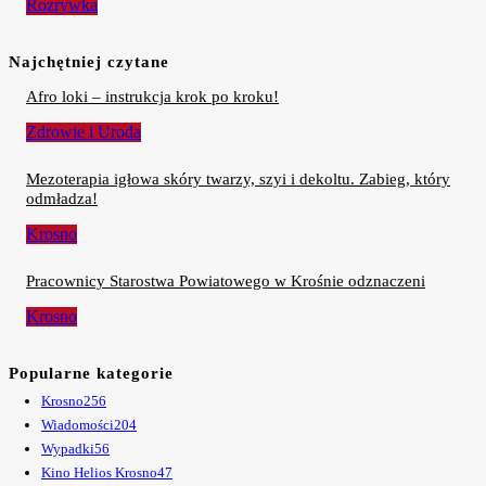
Rozrywka
Najchętniej czytane
Afro loki – instrukcja krok po kroku!
Zdrowie i Uroda
Mezoterapia igłowa skóry twarzy, szyi i dekoltu. Zabieg, który
odmładza!
Krosno
Pracownicy Starostwa Powiatowego w Krośnie odznaczeni
Krosno
Popularne kategorie
Krosno
256
Wiadomości
204
Wypadki
56
Kino Helios Krosno
47