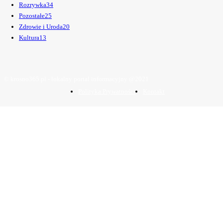
Rozrywka
34
Pozostałe
25
Zdrowie i Uroda
20
Kultura
13
© krosno365.pl - lokalny portal informacyjny @2021
Polityka Prywatności
Kontakt