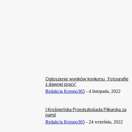
3 sierpnia, 2026
0
Krosno
Paulina Kawalec: Tarczyński
Tancerze K-SUDIO z najlepszymi
Copa Kabanos łączy rozwój z
wynikami na arenie ogólnopolskiej i
radością z gry
międzynarodowej w 2022 roku
25 lipca, 2026
0
11 stycznia, 2023
W Krośnie odbędą się konsultacje Strategii Rozwoju
Organizacji Pozarządowych na Podkarpaciu
17 lipca, 2026
0
Ogłoszenie wyników konkursu „Fotografie
z dawnej pracy”
Redakcja Krosno365
-
4 listopada, 2022
I Krośnieńska Przedszkoliada Piłkarska za
nami!
Redakcja Krosno365
-
24 września, 2022