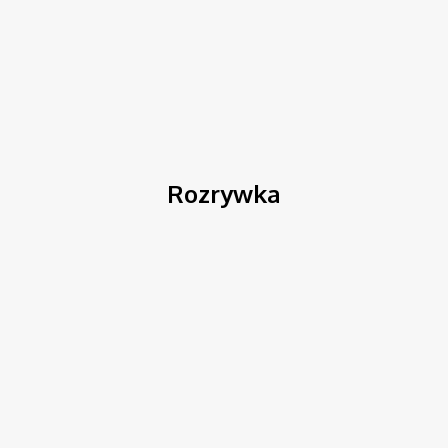
Strona główna
Krosno
Rozrywka
Rozrywka
Inwestycje
Kultura
Pogoda
Polityka
Reportaż
Restauracje
Krosno
Weź udział w Wielkanocnym Quizie!