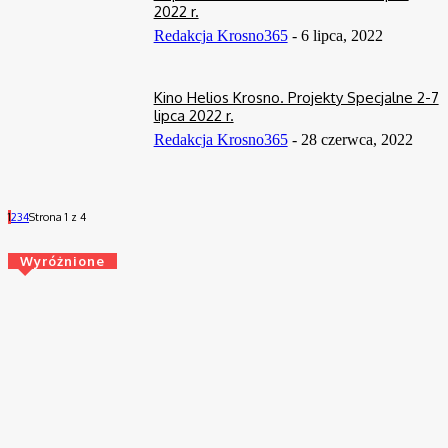
2022 r.
Redakcja Krosno365
-
6 lipca, 2022
Kino Helios Krosno. Projekty Specjalne 2-7
lipca 2022 r.
Redakcja Krosno365
-
28 czerwca, 2022
1
2
3
4
Strona 1 z 4
Wyróżnione
Tak ciężko jeszcze nie było! 4 dni kolarskich emocji w ORLEN
Wyścigu Narodów na Podkarpaciu
20 kwietnia, 2025
Wielki sukces szachistów z Krosna
17 lutego, 2023