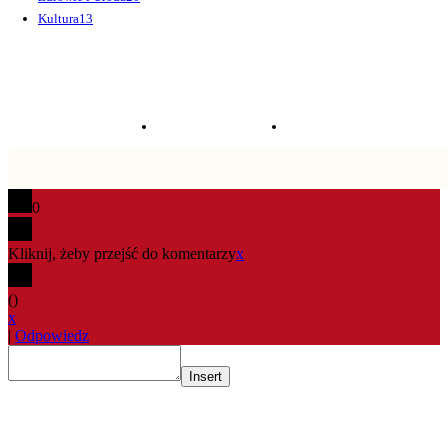
Kultura
13
© krosno365.pl - lokalny portal informacyjny @2021
Polityka Prywatności
Kontakt
0
Kliknij, żeby przejść do komentarzy
x
(
)
x
|
Odpowiedz
Insert