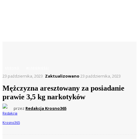
Strona główna
Krosno
Mężczyzna aresztowany za posiadanie prawie 3,5 kg
narkotyków
KROSNO
WIADOMOŚCI
23 października, 2023
Zaktualizowano
23 października, 2023
Mężczyzna aresztowany za posiadanie
prawie 3,5 kg narkotyków
przez
Redakcja Krosno365
Facebook
X
Pinterest
WhatsApp