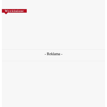
Wyróżnione
Krosno
Wielki sukces szachistów z Krosna
Redakcja Krosno365
-
17 lutego, 2023
- Reklama -
Krosno
Tancerze K-SUDIO z najlepszymi wynikami na arenie
ogólnopolskiej i międzynarodowej w 2022 roku
11 stycznia, 2023
Krosno
Bezpłatne badania profilaktyczne w kierunku raka wątroby