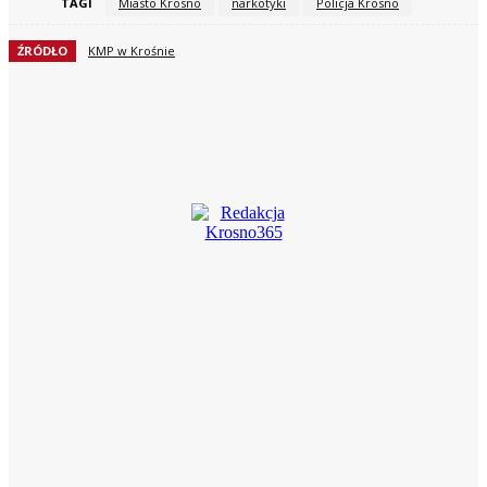
TAGI
Miasto Krosno
narkotyki
Policja Krosno
ŹRÓDŁO
KMP w Krośnie
Facebook
X
Pinterest
WhatsApp
Redakcja Krosno365
https://krosno365.pl
Krośnieński portal informacyjny krosno365.pl. Najnowsze, rzetelne
informacje z życia Krosna i powiatu krośnieńskiego.