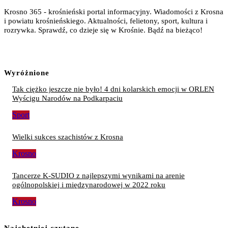
Krosno 365 - krośnieński portal informacyjny. Wiadomości z Krosna
i powiatu krośnieńskiego. Aktualności, felietony, sport, kultura i
rozrywka. Sprawdź, co dzieje się w Krośnie. Bądź na bieżąco!
Wyróżnione
Tak ciężko jeszcze nie było! 4 dni kolarskich emocji w ORLEN
Wyścigu Narodów na Podkarpaciu
Sport
Wielki sukces szachistów z Krosna
Krosno
Tancerze K-SUDIO z najlepszymi wynikami na arenie
ogólnopolskiej i międzynarodowej w 2022 roku
Krosno
Najchętniej czytane