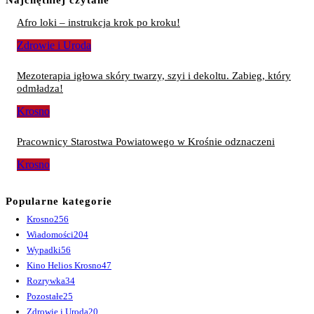
Afro loki – instrukcja krok po kroku!
Zdrowie i Uroda
Mezoterapia igłowa skóry twarzy, szyi i dekoltu. Zabieg, który
odmładza!
Krosno
Pracownicy Starostwa Powiatowego w Krośnie odznaczeni
Krosno
Popularne kategorie
Krosno
256
Wiadomości
204
Wypadki
56
Kino Helios Krosno
47
Rozrywka
34
Pozostałe
25
Zdrowie i Uroda
20