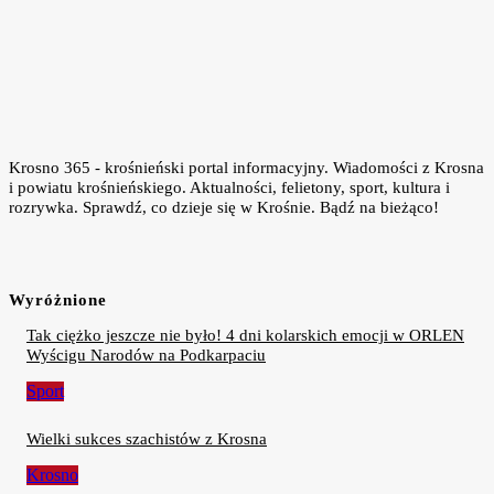
Krosno 365 - krośnieński portal informacyjny. Wiadomości z Krosna
i powiatu krośnieńskiego. Aktualności, felietony, sport, kultura i
rozrywka. Sprawdź, co dzieje się w Krośnie. Bądź na bieżąco!
Wyróżnione
Tak ciężko jeszcze nie było! 4 dni kolarskich emocji w ORLEN
Wyścigu Narodów na Podkarpaciu
Sport
Wielki sukces szachistów z Krosna
Krosno