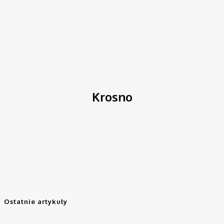
Strona główna
Krosno
Krosno
Inwestycje
Kultura
Pogoda
Polityka
Reportaż
Restauracje
Ostatnie artykuły