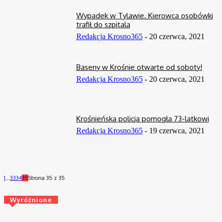
Wypadek w Tylawie. Kierowca osobówki
trafił do szpitala
Redakcja Krosno365
-
20 czerwca, 2021
Baseny w Krośnie otwarte od soboty!
Redakcja Krosno365
-
20 czerwca, 2021
Krośnieńska policja pomogła 73-latkowi
Redakcja Krosno365
-
19 czerwca, 2021
1
...
33
34
35
Strona 35 z 35
Wyróżnione
Tak ciężko jeszcze nie było! 4 dni kolarskich emocji w ORLEN