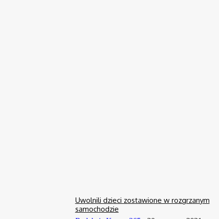
Od 13 sierpnia zmiana organizacji ruchu na ul.
Bohaterów Westerplatte
Wojciech Makos
-
3 sierpnia, 2026
0
Wystawa „Od Krosna do Świata”
3 sierpnia, 2026
0
Paulina Kawalec: Tarczyński Copa Kabanos łączy rozwój z
radością z gry
25 lipca, 2026
0
W Krośnie odbędą się konsultacje Strategii Rozwoju
Organizacji Pozarządowych na Podkarpaciu
17 lipca, 2026
0
Uwolnili dzieci zostawione w rozgrzanym
samochodzie