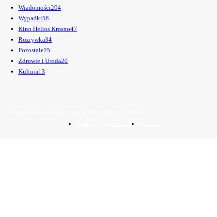
Wiadomości
204
Wypadki
56
Kino Helios Krosno
47
Rozrywka
34
Pozostałe
25
Zdrowie i Uroda
20
Kultura
13
© krosno365.pl - lokalny portal informacyjny @2021
Polityka Prywatności
Kontakt