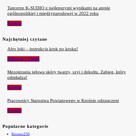
Tancerze K-SUDIO z najlepszymi wynikami na arenie
ogólnopolskiej i międzynarodowej w 2022 roku
Krosno
Najchętniej czytane
Afro loki – instrukcja krok po kroku!
Zdrowie i Uroda
Mezoterapia igłowa skóry twarzy, szyi i dekoltu. Zabieg, który
odmładza!
Krosno
Pracownicy Starostwa Powiatowego w Krośnie odznaczeni
Krosno
Popularne kategorie
Krosno
256