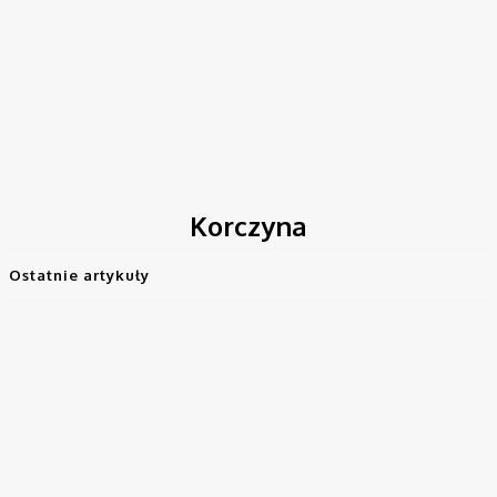
Strona główna
Tagi
Korczyna
Korczyna
Ostatnie artykuły
Inwestycje
Od 13 sierpnia zmiana organizacji ruchu na ul.
Bohaterów Westerplatte
Wojciech Makos
-
3 sierpnia, 2026
Krosno