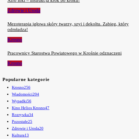
Afro loki – instrukcja krok po kroku!
Zdrowie i Uroda
Mezoterapia igłowa skóry twarzy, szyi i dekoltu. Zabieg, który
odmładza!
Krosno
Pracownicy Starostwa Powiatowego w Krośnie odznaczeni
Krosno
Popularne kategorie
Krosno
256
Wiadomości
204
Wypadki
56
Kino Helios Krosno
47
Rozrywka
34
Pozostałe
25
Zdrowie i Uroda
20
Kultura
13