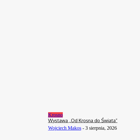
Wystawa „Od Krosna do Świata”
3 sierpnia, 2026
Sport
Paulina Kawalec: Tarczyński Copa Kabanos łączy rozwój z
radością z gry
25 lipca, 2026
Krosno
W Krośnie odbędą się konsultacje Strategii Rozwoju
Organizacji Pozarządowych na Podkarpaciu
17 lipca, 2026
Krosno
Wystawa „Od Krosna do Świata”
Wojciech Makos
-
3 sierpnia, 2026