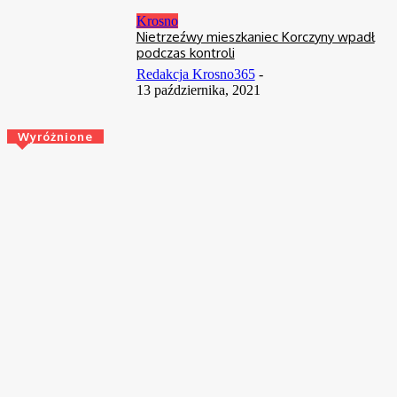
Krosno
Nietrzeźwy mieszkaniec Korczyny wpadł
podczas kontroli
Redakcja Krosno365
-
13 października, 2021
Wyróżnione
Sport
Tak ciężko jeszcze nie było! 4 dni kolarskich emocji w ORLEN
Wyścigu Narodów na Podkarpaciu
20 kwietnia, 2025
Krosno
Wielki sukces szachistów z Krosna
17 lutego, 2023
Krosno