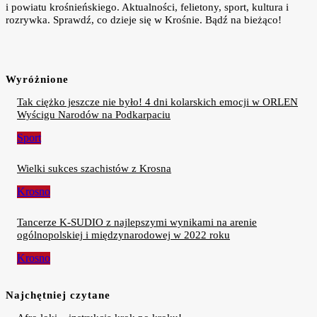
i powiatu krośnieńskiego. Aktualności, felietony, sport, kultura i
rozrywka. Sprawdź, co dzieje się w Krośnie. Bądź na bieżąco!
Wyróżnione
Tak ciężko jeszcze nie było! 4 dni kolarskich emocji w ORLEN
Wyścigu Narodów na Podkarpaciu
Sport
Wielki sukces szachistów z Krosna
Krosno
Tancerze K-SUDIO z najlepszymi wynikami na arenie
ogólnopolskiej i międzynarodowej w 2022 roku
Krosno
Najchętniej czytane