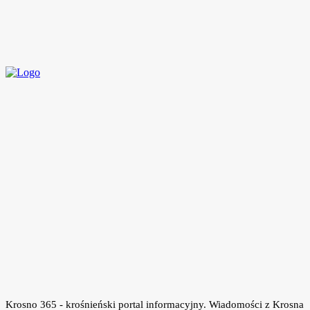
Tancerze K-SUDIO z najlepszymi wynikami na arenie
ogólnopolskiej i międzynarodowej w 2022 roku
11 stycznia, 2023
Krosno 365 - krośnieński portal informacyjny. Wiadomości z Krosna