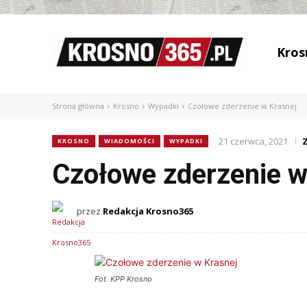
Kros
Strona główna
Krosno
Wypadki
Czołowe zderzenie w Krasnej
21 czerwca, 2021
KROSNO
WIADOMOŚCI
WYPADKI
Czołowe zderzenie w
przez
Redakcja Krosno365
Fot. KPP Krosno