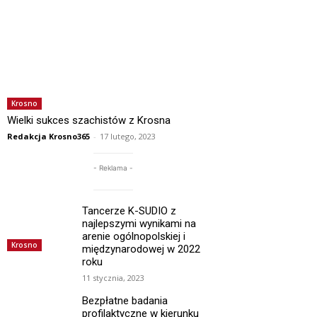
Krosno
Wielki sukces szachistów z Krosna
Redakcja Krosno365
-
17 lutego, 2023
- Reklama -
Tancerze K-SUDIO z
najlepszymi wynikami na
arenie ogólnopolskiej i
Krosno
międzynarodowej w 2022
roku
11 stycznia, 2023
Bezpłatne badania
profilaktyczne w kierunku