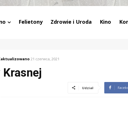
no
Felietony
Zdrowie i Uroda
Kino
Ko
Zaktualizowano
21 czerwca, 2021
 Krasnej
Faceb
Udział