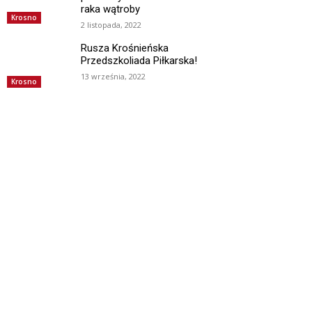
raka wątroby
Krosno
2 listopada, 2022
Rusza Krośnieńska
Przedszkoliada Piłkarska!
13 września, 2022
Krosno