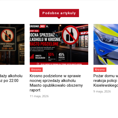
Podobne artykuły
Krosno
Krosno
aży alkoholu
Krosno podzielone w sprawie
Pożar domu w
az po 22:00
nocnej sprzedaży alkoholu.
reakcja policji 
Miasto opublikowało obszerny
Kisielewskiego
raport
9 maja, 2026
11 maja, 2026