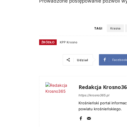
Prowadzone postępowanie pozwoli wyj
TAGI
Krasna
ŹRÓDŁO
KPP Krosno
Facebook
Udział
Redakcja Krosno36
https://krosno365.pl
Krośnieński portal informac
powiatu krośnieńskiego.