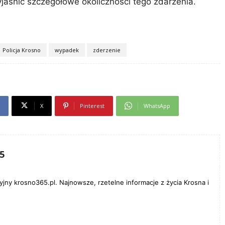
aśnić szczegółowe okoliczności tego zdarzenia.
Policja Krosno
wypadek
zderzenie
X
Pinterest
WhatsApp
5
yjny krosno365.pl. Najnowsze, rzetelne informacje z życia Krosna i